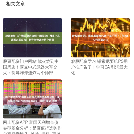
相关文章
股票配资门户网站 战火烧到中
炒股配资学习 曝索尼要给PS用
国周边！两支中式武器大军交
户推广告了！学习EA 利润最大
火：制导炸弹连炸两个师部
化
网上配资APP 富国天利增长债
券型基金分析：是否值得选购作
为投资选项？_风险_波动_市场