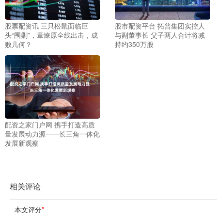
股票配资讯 三只松鼠面临巨
股市配资平台 拓普集团实控人
头“围剿”，章燎原全线出击，成
与副董事长 父子两人合计将减
败几何？
持约350万股
配资之家门户网 携手打造高质
量发展动力源——长三角一体化
发展新观察
相关评论
本文评分
*