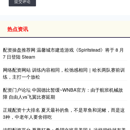
提交评论
热点资讯
配资操盘推荐网 温馨城市建造游戏《Spiritstead》将于 8 月
7 日登陆 Steam
网络配资网站 训练内容相同，松弛感相同｜哈长两队赛前训
练，主打一个放松
配资门户论坛 中国德比暂缓~WNBA官方：由于航班机械故
障 自由人vs飞翼比赛延期
正规配资十大排名 夏天最补的鱼，不是草鱼和泥鳅，而是这
3种，中老年人要舍得吃
沈阳配资平台 夏普打趣：希望文班是美国人 这样很快就有美