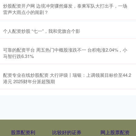
炒股配资开户网 边境冲突骤然爆发，泰柬军队大打出手，一场
雷声大雨点小的闹剧？
个人配资炒股 “七一”，我和党旗合个影
可靠的配资平台 周五热门中概股涨跌不一 台积电涨2.04%，小
马智行跌6.31%
配资专业在线炒股配资 大行评级丨瑞银：上调领展目标价至44.2
港元 2025财年分派超预期
股票配资利
比较好的证券
网上股票配资