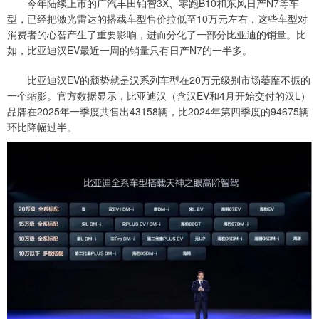
今年陆续上市的广汽丰田铂智3X、零跑B10和东风日产N7等车
型，已经把激光雷达的搭载车型售价拉低至10万元左右，这些车型对
消费者的心智产生了重要影响，进而分化了一部分比亚迪的销量。比
如，比亚迪汉EV最近一周的销量只有日产N7的一半多。
比亚迪汉EV的颓势就是汉系列车型在20万元级别市场萎靡不振的
一个缩影。官方数据显示，比亚迪汉（含汉EV和4月开始交付的汉L）
品牌在2025年一季度共售出43158辆，比2024年第四季度的94675辆
环比降幅过半。