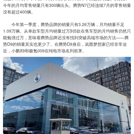
今年的月均零售销量只有300辆出头。腾势N7已经连续7月的零售销量
没有超过400辆。
今年第一季度，腾势品牌的销量只有3.26万辆，月均销量不足
1.09万辆。从单款车型月均销量过万到5款在售车型的月均销售仍然只
能勉强过万，意味着腾势品牌还没有找到突破高端市场的方法——腾
势D9的销量其实也更少了。在腾势D9身后，岚图梦想家已经非常迫
近，小鹏X9和极氪009在纯电市场名列前茅。