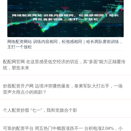
网络配资网站 训练内容相同，松弛感相同｜哈长两队赛前训练，
主打一个放松
配配网官网 在这里感受低空经济的切近，其“多面”能力正颠覆传
统，塑造未来
炒股配资开户网 边境冲突骤然爆发，泰柬军队大打出手，一场
雷声大雨点小的闹剧？
个人配资炒股 “七一”，我和党旗合个影
可靠的配资平台 周五热门中概股涨跌不一 台积电涨2.04%，小