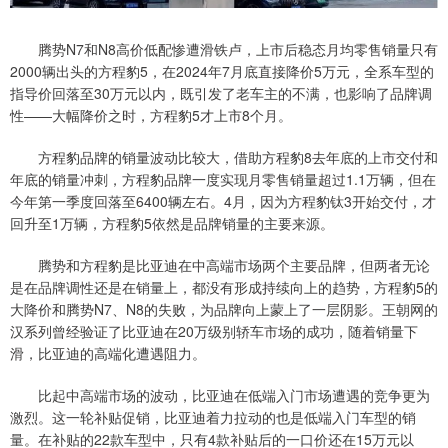
腾势N7和N8高价低配惨遭滑铁卢，上市后稳态月均零售销量只有
2000辆出头的方程豹5，在2024年7月底直接降价5万元，全系车型的
指导价回落至30万元以内，既引发了老车主的不满，也影响了品牌调
性——大幅降价之时，方程豹5才上市8个月。
方程豹品牌的销量波动比较大，借助方程豹8去年底的上市交付和
年底的销量冲刺，方程豹品牌一度实现月零售销量超过1.1万辆，但在
今年第一季度回落至6400辆左右。4月，因为方程豹钛3开始交付，才
回升至1万辆，方程豹5依然是品牌销量的主要来源。
腾势和方程豹是比亚迪在中高端市场两个主要品牌，但两者无论
是在品牌调性还是在销量上，都没有形成持续向上的趋势，方程豹5的
大降价和腾势N7、N8的失败，为品牌向上蒙上了一层阴影。王朝网的
汉系列曾经验证了比亚迪在20万级别轿车市场的成功，随着销量下
滑，比亚迪的高端化遭遇阻力。
比起中高端市场的波动，比亚迪在低端入门市场遭遇的竞争更为
激烈。这一轮补贴促销，比亚迪着力拉动的也是低端入门车型的销
量。在补贴的22款车型中，只有4款补贴后的一口价还在15万元以